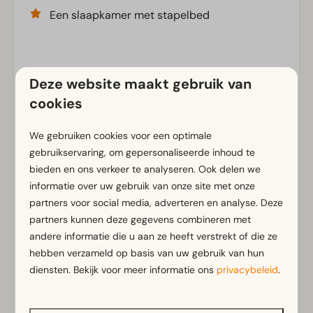
Een slaapkamer met stapelbed
Voorzieningen
Deze website maakt gebruik van
cookies
Algemeen
Rookvrij
We gebruiken cookies voor een optimale
Gratis Wifi
gebruikservaring, om gepersonaliseerde inhoud te
Parkeergelegenheid nabij vakantieverblijf
bieden en ons verkeer te analyseren. Ook delen we
informatie over uw gebruik van onze site met onze
Badkamer
partners voor social media, adverteren en analyse. Deze
partners kunnen deze gegevens combineren met
Badkamer(s) beneden: 1
andere informatie die u aan ze heeft verstrekt of die ze
Douche(cabine)
Toon meer ↓
hebben verzameld op basis van uw gebruik van hun
Toilet(ten) in badkamer(s): 1
diensten. Bekijk voor meer informatie ons
privacybeleid
.
Buiten