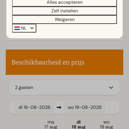
Alles accepteren
Parasol
Terras
Zelf instellen
Tuin
Energielabel(s)
Weigeren
Tuinset
NL
Keuken
Combimagnetron
Ingerichte keuken
Beschikbaarheid en prijs
Koelkast met vriesvak
Vaatwasser(s)
Waterkoker
2 gasten
Ligging
Nabij centrumvoorzieningen
di
18-08-2026
wo
19-08-2026
Nabij speeltuin
Vrijstaand
ma
di
wo
17 aug
18 aug
19 aug