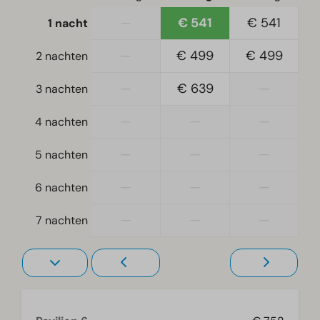
Slaapkamer
—
€ 541
€ 541
1 nacht
Boxspringbedden
Eenpersoonsbed(den): 4
—
€ 499
€ 499
2 nachten
Eenpersoonsdekbedden en kussens
—
€ 639
—
3 nachten
Slaapkamer(s) beneden: 3
Stapelbed(den): 1
—
—
—
4 nachten
Toegankelijkheid
—
—
—
5 nachten
Gelijkvloers
—
—
—
6 nachten
Woonkamer
—
—
—
7 nachten
Televisie