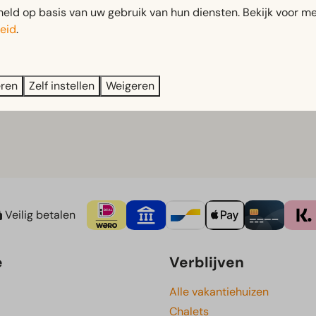
 wij iedere week een wisselend hoofdgerecht – altijd iets nie
ld op basis van uw gebruik van hun diensten. Bekijk voor me
eid
.
s binnen te lopen.
eren
Zelf instellen
Weigeren
Veilig betalen
e
Verblijven
Alle vakantiehuizen
Chalets