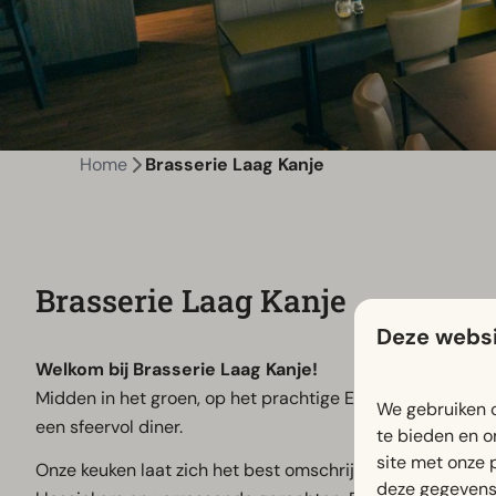
Home
Brasserie Laag Kanje
Brasserie Laag Kanje
Deze websi
Welkom bij Brasserie Laag Kanje!
Midden in het groen, op het prachtige EuroParcs Resort 
We gebruiken c
een sfeervol diner.
te bieden en o
site met onze 
Onze keuken laat zich het best omschrijven als een bras
deze gegevens 