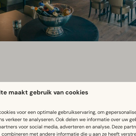
te maakt gebruik van cookies
Utrechtse Heuvelrug in Maarn en vlak naast het Henschotermee
ookies voor een optimale gebruikservaring, om gepersonalis
ns verkeer te analyseren. Ook delen we informatie over uw ge
partners voor social media, adverteren en analyse. Deze part
serie met invloeden uit de Hollandse en Frans-mediterrane ke
combineren met andere informatie die u aan ze heeft verstrek