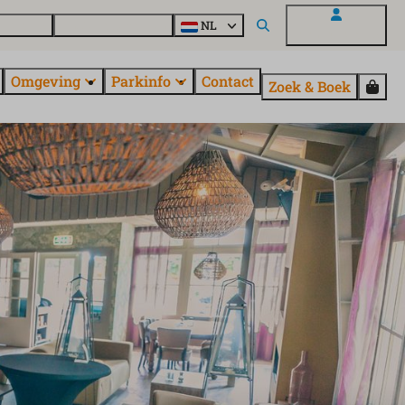
uroParcs
Ontdek alle parken
NL
Mijn EuroParcs
Omgeving
Parkinfo
Contact
Zoek & Boek