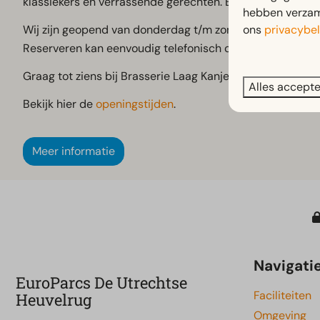
klassiekers en verrassende gerechten. Bovendien serveren
hebben verzame
ons
privacybel
Wij zijn geopend van donderdag t/m zondag.
Reserveren kan eenvoudig telefonisch of door even bij on
Graag tot ziens bij Brasserie Laag Kanje!
Alles accept
Bekijk hier de
openingstijden
.
Meer informatie
Navigati
EuroParcs De Utrechtse
Faciliteiten
Heuvelrug
Omgeving