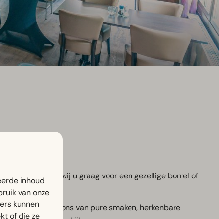
r, verwelkomen wij u graag voor een gezellige borrel of
eerde inhoud
bruik van onze
ners kunnen
uken. U geniet bij ons van pure smaken, herkenbare
t of die ze