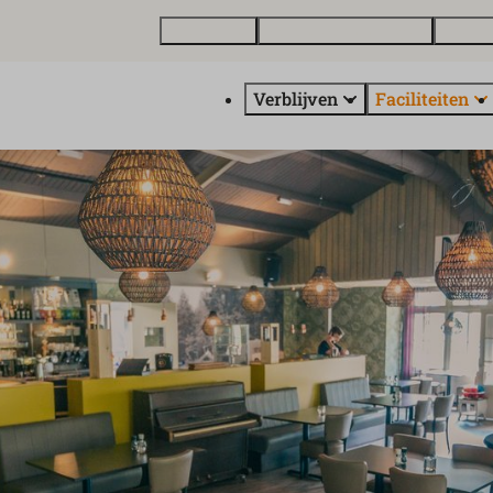
Plattegrond
Vakantiewoning kopen
Over E
Verblijven
Faciliteiten