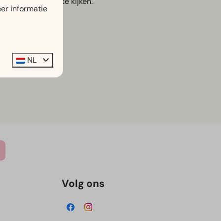
uws om naar uit te kijken.
er informatie
NL
Volg ons